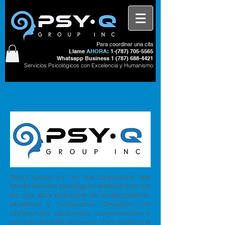
Para coordinar una cita
Llame
AHORA
: 1-(
787) 705-5565
Whatsapp Business
1 (787) 688-4421
Servicios Psicológicos con Excelencia y Humanismo
Sobre Nosotros
Psy-Q Group, Inc. es una corporación que
brinda servicios psicológicos ambulatorios con
los más altos estándares de profesionalismo,
excelencia y humanismo. Contamos con
profesionales capacitados, comprometidos y
con gran vocación de servicio. Para nosotros el