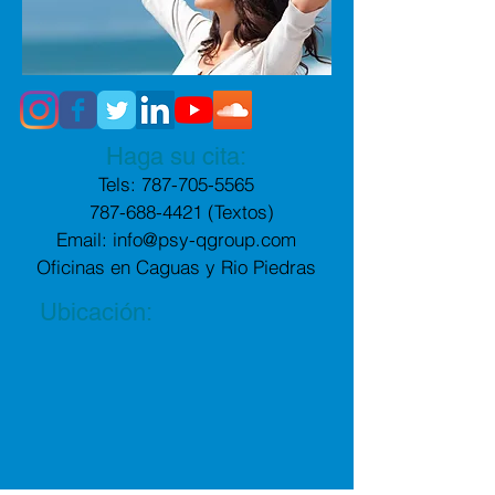
Haga su cita:
Tels:
787-705-5565
787-688-4421
(Textos)
Email:
info@psy-qgroup.com
Oficinas en Caguas y
Rio Piedras
Ubicación: