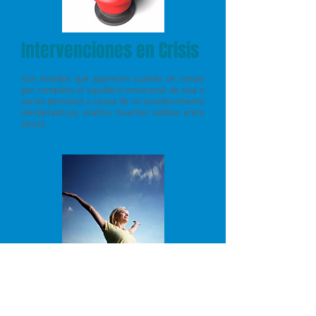
Intervenciones
en Crisis
Son estados que aparecen cuando se rompe
por completo el equilibrio emocional de una o
varias personas a causa de un acontecimiento
inesperado (ej. asaltos, muertes súbitas, entre
otros).
“Terapia Sin Paredes”®
& “Psicoterapia en