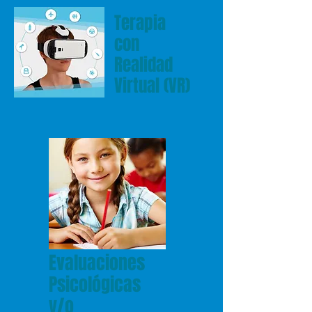
Terapia
con
Realidad
Virtual (VR)
Evaluaciones
Psicológicas
y/o