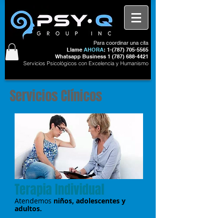
Para coordinar una cita
Llame
AHORA
: 1-(
787) 705-5565
Whatsapp Business
1 (787) 688-4421
Servicios Psicológicos con Excelencia y Humanismo
Servicios Clínicos
Terapia Individual
Atendemos
niños, adolescentes y
adultos.