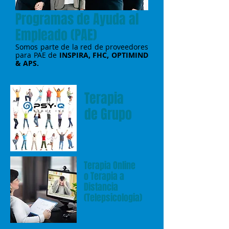
Programas de Ayuda al
Empleado (PAE)
Somos parte de la red de proveedores
para PAE de
INSPIRA, FHC, OPTIMIND
& APS.
Terapia
de Grupo
Terapia Online
o Terapia a
Distancia
(Telepsicologia)