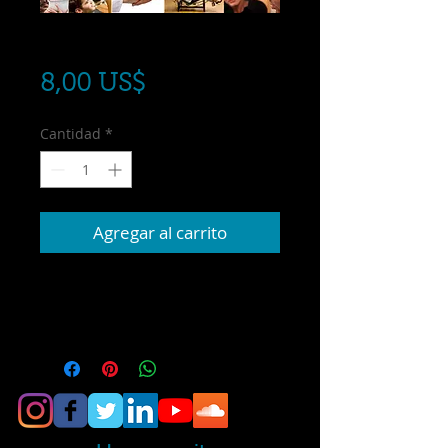
Pago de $8
Precio
8,00 US$
Cantidad
*
Agregar al carrito
Pago de $8 por deducible, tratamiento u 
otro concepto de servicios clinicos.