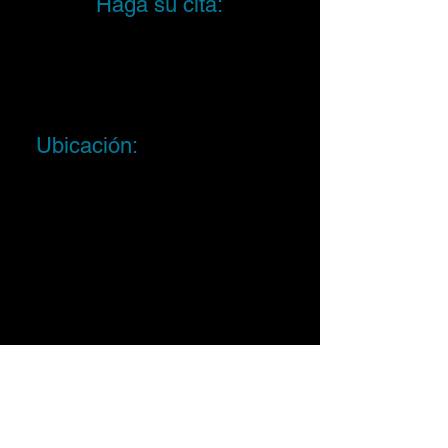
Haga su cita:
Tels:
787-705-5565
787-688-4421
(Textos)
Email:
info@psy-qgroup.com
Oficinas en Caguas y
Rio Piedras
Ubicación: